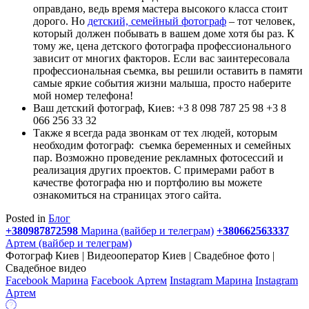
оправдано, ведь время мастера высокого класса стоит
дорого. Но
детский, семейный фотограф
– тот человек,
который должен побывать в вашем доме хотя бы раз. К
тому же, цена детского фотографа профессионального
зависит от многих факторов. Если вас заинтересовала
профессиональная съемка, вы решили оставить в памяти
самые яркие события жизни малыша, просто наберите
мой номер телефона!
Ваш детский фотограф, Киев: +3 8 098 787 25 98 +3 8
066 256 33 32
Также я всегда рада звонкам от тех людей, которым
необходим фотограф: съемка беременных и семейных
пар. Возможно проведение рекламных фотосессий и
реализация других проектов. С примерами работ в
качестве фотографа ню и портфолию вы можете
ознакомиться на страницах этого сайта.
Posted in
Блог
+380987872598
Марина (вайбер и телеграм)
+380662563337
Артем (вайбер и телеграм)
Фотограф Киев | Видеооператор Киев | Свадебное фото |
Свадебное видео
Facebook Марина
Facebook Артем
Instagram Марина
Instagram
Артем