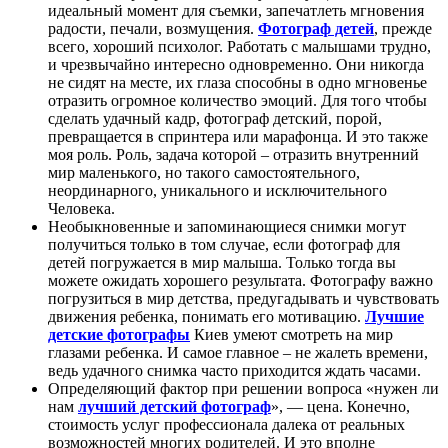
идеальный момент для съемки, запечатлеть мгновения
радости, печали, возмущения.
Фотограф детей
, прежде
всего, хороший психолог. Работать с малышами трудно,
и чрезвычайно интересно одновременно. Они никогда
не сидят на месте, их глаза способны в одно мгновенье
отразить огромное количество эмоций. Для того чтобы
сделать удачный кадр, фотограф детский, порой,
превращается в спринтера или марафонца. И это также
моя роль. Роль, задача которой – отразить внутренний
мир маленького, но такого самостоятельного,
неординарного, уникального и исключительного
Человека.
Необыкновенные и запоминающиеся снимки могут
получиться только в том случае, если фотограф для
детей погружается в мир малыша. Только тогда вы
можете ожидать хорошего результата. Фотографу важно
погрузиться в мир детства, предугадывать и чувствовать
движения ребенка, понимать его мотивацию.
Лучшие
детские фотографы
Киев умеют смотреть на мир
глазами ребенка. И самое главное – не жалеть времени,
ведь удачного снимка часто приходится ждать часами.
Определяющий фактор при решении вопроса «нужен ли
нам
лучший детский фотограф
», — цена. Конечно,
стоимость услуг профессионала далека от реальных
возможностей многих родителей. И это вполне