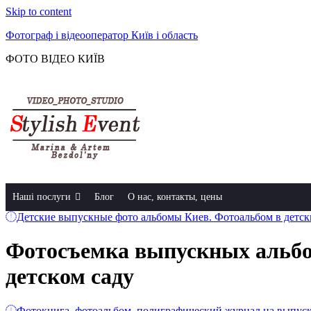
Skip to content
Фотограф і відеооператор Київ і область
ФОТО ВІДЕО КИЇВ
Наші послуги
Блог
О нас, контакты, цены
Детские выпускные фото альбомы Киев. Фотоальбом в детски
Фотосъемка выпускных альбом
детском саду
Фотокнига, фотоальбом, полиграфический журнал на выпускн