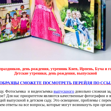
праздников, день рождения, утренник Киев, Ирпень, Буча и г
Детские утреники, день рождения, выпускной
 ОБРАЗЦЫ СМОЖЕТЕ ПОСМОТРЕТЬ ПЕРЕЙДЯ ПО ССЫ
ду. Фотосъемка и видеосъемка
выпускного
довольно сложная за
ное? Для нас приоритетом являются качественные фотографии и 
й выпускной в детском саду. Это освещение, проблемы с перем
аем ответы на все вопросы, которые могут возникнуть при орга