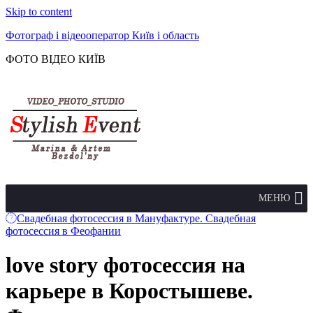
Skip to content
Фотограф і відеооператор Київ і область
ФОТО ВІДЕО КИЇВ
МЕНЮ
Свадебная фотосессия в Мануфактуре. Свадебная
фотосессия в Феофании
love story фотосессия на
карьере в Коростышеве.