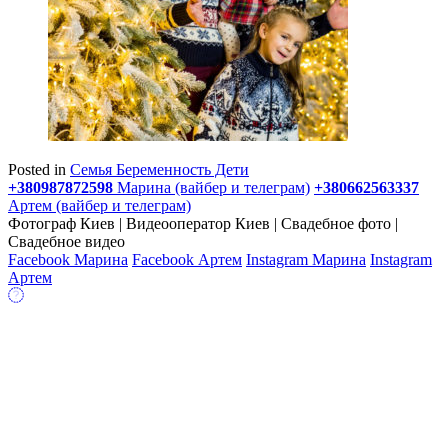
Posted in
Семья Беременность Дети
+380987872598
Марина (вайбер и телеграм)
+380662563337
Артем (вайбер и телеграм)
Фотограф Киев | Видеооператор Киев | Свадебное фото |
Свадебное видео
Facebook Марина
Facebook Артем
Instagram Марина
Instagram
Артем