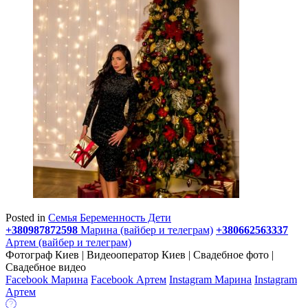
Posted in
Семья Беременность Дети
+380987872598
Марина (вайбер и телеграм)
+380662563337
Артем (вайбер и телеграм)
Фотограф Киев | Видеооператор Киев | Свадебное фото |
Свадебное видео
Facebook Марина
Facebook Артем
Instagram Марина
Instagram
Артем