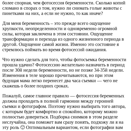
более спорная, чем фотосессия беременности. Сколько копий
сломано в спорах о том, нужно ли снимать голые животы с
пинетками на них, а если не нужно, то как иначе?
Для меня беременность – это прежде всего ощущение
хрупкости, неопределенности и одновременно огромной
силы, которая заключена в этом состоянии. Ощущение
трансформации и перехода из одного жизненного периода в
другой. Ощущение самой жизни. Именно это состояние я
стремлюсь поймать во время фотосессий ожидания.
Что нужно сделать для того, чтобы фотосъемка беременности
прошла удачно? Фотосессию желательно назначить в период
после 30й недели беременности, но не позже 34-35й недели.
Изменения в теле хорошо прочитываются, но при этом
будущая мама легко перенесет два часа съемки — чего не
скажешь о более поздних сроках.
Пожалуй, самое главное правило — фотосессия беременных
должна проходить в полной гармонии между героиней
съемки и фотографом. Поэтому нужно выбирать того автора,
с которым будет комфортно и спокойно, которому можно
полностью довериться. Подборка снимков в этом разделе
неслучайна, она поможет вам сразу понять, подхожу ли я на
эту роль 🙂 Оптимальным вариантом, если фотографии вам