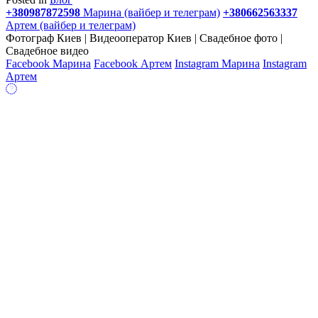
+380987872598
Марина (вайбер и телеграм)
+380662563337
Артем (вайбер и телеграм)
Фотограф Киев | Видеооператор Киев | Свадебное фото |
Свадебное видео
Facebook Марина
Facebook Артем
Instagram Марина
Instagram
Артем