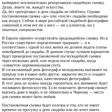
выбирают исключительно репортажную свадебную съемку.
Души, знаете ли, жаждут искусства.
Да, без «репортажа» в день свадьбы не обойтись. Однако
постановочная съемка «до» или «после» свадьбы необходима
как воздух. Сейчас в мире российской свадебной фотографии
сомнений в этом нет ни у кого — ни у клиентов, ни у
опытных специалистов.
В Европе принято осуществлять предсвадебную съемку. Но в
России существуют определенные традиции — и в
соответствии с одной из них жених не должен видеть платье
новобрачной до свадьбы. В данном случае лучшим вариантом
будет проведение постановочной послесвадебной съемки
через несколько дней, или недель после свадьбы, когда
«уляжется» церемониальная суета.
В согласованный день фотограф и молодожены выезжают на
природу или в какое-либо другое, закрытое место и создают
множество интересных, качественных фотографий.
В этот день не нужно никуда торопиться, все внимание будет
посвящено фотоискусству. Если пожелаете, фотограф сможет
выехать даже к морю, и не обязательно к Черному — место
для съемки может быть любым.
Постановочная съемка будет полезна и тем, кто не имеет
времени на прогулку в день свадьбы или же хочет иметь