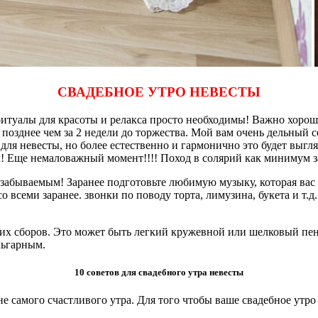
СВАДЕБНОЕ УТРО НЕВЕСТЫ
ритуалы для красоты и релакса просто необходимы! Важно хорош
позднее чем за 2 недели до торжества. Мой вам очень дельный с
я невесты, но более естественно и гармонично это будет выгля
! Еще немаловажный момент!!!! Поход в солярий как минимум за
езабываемым! Заранее подготовьте любимую музыку, которая вас
о всеми заранее. звонки по поводу торта, лимузина, букета и т.д.
нних сборов. Это может быть легкий кружевной или шелковый пе
льгарным.
10 советов для свадебного утра невесты
е самого счастливого утра. Для того чтобы ваше свадебное утр