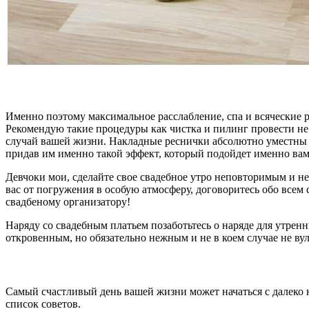
Именно поэтому максимальное расслабление, спа и всяческие 
Рекомендую такие процедуры как чистка и пилинг провести не 
случай вашей жизни. Накладные реснички абсолютно уместны дл
придав им именно такой эффект, который подойдет именно вам
Девчоки мои, сделайте свое свадебное утро неповторимым и н
вас от погружения в особую атмосферу, договоритесь обо всем с
свадбеному организатору!
Н
аряду со свадебным платьем позаботьтесь о наряде для утре
откровенным, но обязательно нежным и не в коем случае не ву
Самый счастливый день вашей жизни может начаться с далеко н
список советов.