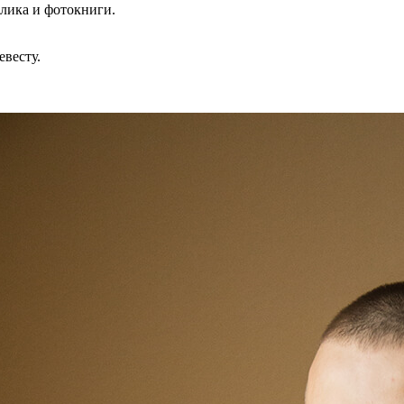
олика и фотокниги.
невесту.