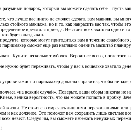
и разумный подарок, который вы можете сделать себе – пусть в
те, что лучше вас никто не сможет сделать вам макияж, вы мног
ько стойкого макияжа, но и то, как накрасить вас так, чтобы э
определенное время для приезда. Не стоит всех звать на одно и 
 кто будет опаздывать.
 продукта, которые могут пригодиться вам в течение свадебного 
аш парикмахер сможет еще раз наглядно оценить масштаб планиру
дывать. Купите несколько трубочек. Вероятнее всего, после того 
 не нужно будет переживать, чтобы у вас в кошельке хватило ден
о утро визажист и парикмахер должны справится, чтобы не заде
полчаса «на всякий случай». Поверьте, ваши сборы никогда не на
в Киеве, велика вероятность, что вы можете попасть в пробку. 
шей жизни. Не стоит его омрачать лишними переживаниями или ра
ром и как должное. Это поможет вам сохранить лишь светлые в
я всех невест. Следуя им, вы сможете избежать ненужных пережи
!