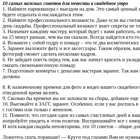
10 самых важных советов для невесты в свадебное утро
1. Наймите парикмахера с выездом на дом. Это самый ценный 
будете отдыхать и наслаждаться этим.
2. Наймите профессионального визажиста. Даже если вы считае
день свадьбы. Профессиональный визажист знает секреты не тол
3. Назначьте каждому мастеру, который будет с вами работать, 
на 15 минут раньше, чем вы им сказали. Всегда найдется кто-то,
4. Возьмите с собой пудру и помаду – это те два косметических
5. Заранее выложите фату и все аксессуары. Таким образом, в
фотограф сможет сделать несколько кадров.
6. Не забудьте поесть перед тем, как вас начнут красить и укла
смазать свеженанесенную помаду.
7. Подготовьте конверты с деньгами мастерам заранее. Так вам
должны.
8. К назначенному времени для фото и видео вашего свадебног
отведенной время заснять.
9. Сколько бы времени вы ни заложили на сборы, добавьте еще 
10. Выезжайте в ЗАГС заранее. Особенно, если у вас роспись 
с гостями или только с женихом.
11. Помните, что сегодня один из самых счастливых дней в ва
попробуйте увидеть в этом позитив. Воспринимайте все с юмо
И хотя каждая свадьба неповторима, эти 10 советов – общие дл
Ложитесь спать пораньше! — Круги под глазами Вам не нужны