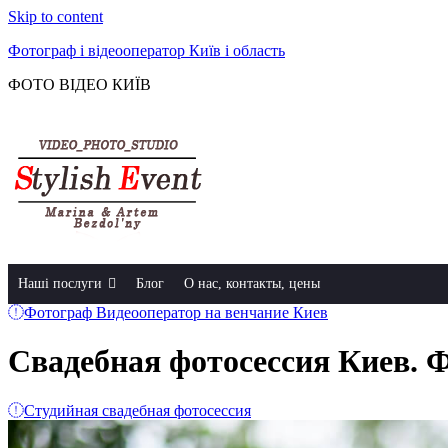
Skip to content
Фотограф і відеооператор Київ і область
ФОТО ВІДЕО КИЇВ
Наші послуги
Блог
О нас, контакты, цены
Фотограф Видеооператор на венчание Киев
Свадебная фотосессия Киев. 
Студийная свадебная фотосессия