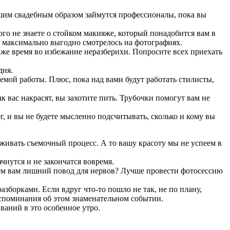
ашим свадебным образом займутся профессионалы, пока вы
ого не знаете о стойком макияже, который понадобится вам в
то максимально выгодно смотрелось на фотографиях.
то же время во избежание неразберихи. Попросите всех приехать
дня.
емой работы. Плюс, пока над вами будут работать стилисты,
как вас накрасят, вы захотите пить. Трубочки помогут вам не
ег, и вы не будете мысленно подсчитывать, сколько и кому вы
рживать съемочный процесс. А то вашу красоту мы не успеем в
чнутся и не закончатся вовремя.
Зачем вам лишний повод для нервов? Лучше провести фотосессию
зборками. Если вдруг что-то пошло не так, не по плану,
оспоминания об этом знаменательном событии.
ваний в это особенное утро.