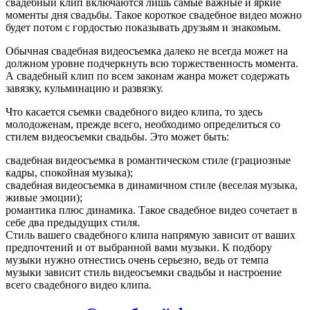
свадебный клип включаются лишь самые важные и яркие
моменты дня свадьбы. Такое короткое свадебное видео можно
будет потом с гордостью показывать друзьям и знакомым.
Обычная свадебная видеосъемка далеко не всегда может на
должном уровне подчеркнуть всю торжественность момента.
А свадебный клип по всем законам жанра может содержать
завязку, кульминацию и развязку.
Что касается съемки свадебного видео клипа, то здесь
молодоженам, прежде всего, необходимо определиться со
стилем видеосъемки свадьбы. Это может быть:
свадебная видеосъемка в романтическом стиле (грациозные
кадры, спокойная музыка);
свадебная видеосъемка в динамичном стиле (веселая музыка,
живые эмоции);
романтика плюс динамика. Такое свадебное видео сочетает в
себе два предыдущих стиля.
Стиль вашего свадебного клипа напрямую зависит от ваших
предпочтений и от выбранной вами музыки. К подбору
музыки нужно отнестись очень серьезно, ведь от темпа
музыки зависит стиль видеосъемки свадьбы и настроение
всего свадебного видео клипа.