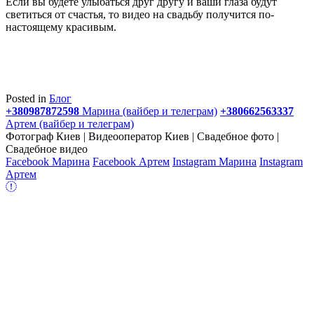
Если вы будете улыбаться друг другу и ваши глаза будут
светиться от счастья, то видео на свадьбу получится по-
настоящему красивым.
Posted in
Блог
+380987872598
Марина (вайбер и телеграм)
+380662563337
Артем (вайбер и телеграм)
Фотограф Киев | Видеооператор Киев | Свадебное фото |
Свадебное видео
Facebook Марина
Facebook Артем
Instagram Марина
Instagram
Артем