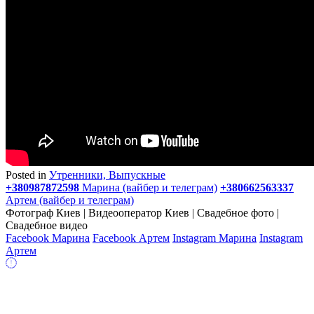
Posted in
Утренники, Выпускные
+380987872598
Марина (вайбер и телеграм)
+380662563337
Артем (вайбер и телеграм)
Фотограф Киев | Видеооператор Киев | Свадебное фото |
Свадебное видео
Facebook Марина
Facebook Артем
Instagram Марина
Instagram
Артем