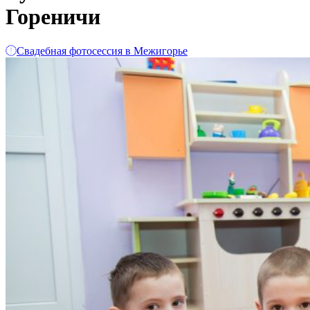
Гореничи
Свадебная фотосессия в Межигорье