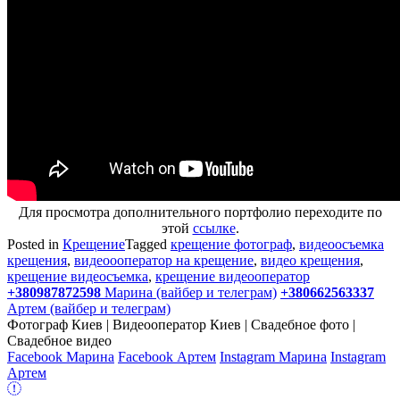
Для просмотра дополнительного портфолио переходите по
этой
ссылке
.
Posted in
Крещение
Tagged
крещение фотограф
,
видеоосъемка
крещения
,
видеоооператор на крещение
,
видео крещения
,
крещение видеосъемка
,
крещение видеооператор
+380987872598
Марина (вайбер и телеграм)
+380662563337
Артем (вайбер и телеграм)
Фотограф Киев | Видеооператор Киев | Свадебное фото |
Свадебное видео
Facebook Марина
Facebook Артем
Instagram Марина
Instagram
Артем