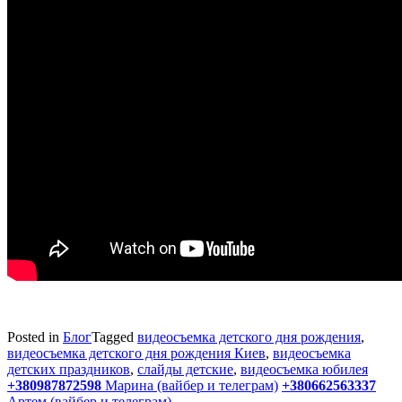
Posted in
Блог
Tagged
видеосъемка детского дня рождения
,
видеосъемка детского дня рождения Киев
,
видеосъемка
детских праздников
,
слайды детские
,
видеосъемка юбилея
+380987872598
Марина (вайбер и телеграм)
+380662563337
Артем (вайбер и телеграм)