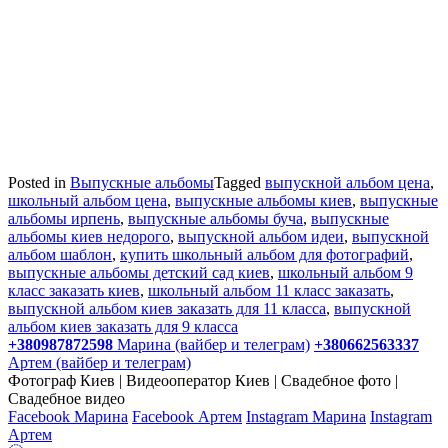
Posted in
Выпускные альбомы
Tagged
выпускной альбом цена
,
школьный альбом цена
,
выпускные альбомы киев
,
выпускные
альбомы ирпень
,
выпускные альбомы буча
,
выпускные
альбомы киев недорого
,
выпускной альбом идеи
,
выпускной
альбом шаблон
,
купить школьный альбом для фотографий
,
выпускные альбомы детский сад киев
,
школьный альбом 9
класс заказать киев
,
школьный альбом 11 класс заказать
,
выпускной альбом киев заказать для 11 класса
,
выпускной
альбом киев заказать для 9 класса
+380987872598
Марина (вайбер и телеграм)
+380662563337
Артем (вайбер и телеграм)
Фотограф Киев | Видеооператор Киев | Свадебное фото |
Свадебное видео
Facebook Марина
Facebook Артем
Instagram Марина
Instagram
Артем