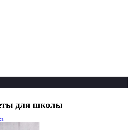
еты для школы
ов