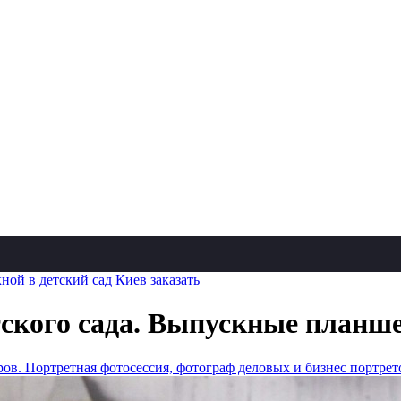
ой в детский сад Киев заказать
ского сада. Выпускные планш
ов. Портретная фотосессия, фотограф деловых и бизнес портрет