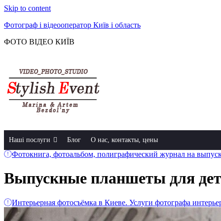
Skip to content
Фотограф і відеооператор Київ і область
ФОТО ВІДЕО КИЇВ
Наші послуги
Блог
О нас, контакты, цены
Фотокнига, фотоальбом, полиграфический журнал на выпускн
Выпускные планшеты для дет
Интерьерная фотосъёмка в Киеве. Услуги фотографа интерьер