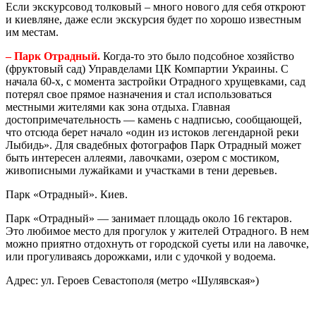
Если экскурсовод толковый – много нового для себя откроют
и киевляне, даже если экскурсия будет по хорошо известным
им местам.
– Парк Отрадный.
Когда-то это было подсобное хозяйство
(фруктовый сад) Управделами ЦК Компартии Украины. С
начала 60-х, с момента застройки Отрадного хрущевками, сад
потерял свое прямое назначения и стал использоваться
местными жителями как зона отдыха. Главная
достопримечательность — камень с надписью, сообщающей,
что отсюда берет начало «один из истоков легендарной реки
Лыбидь». Для свадебных фотографов Парк Отрадный может
быть интересен аллеями, лавочками, озером с мостиком,
живописными лужайками и участками в тени деревьев.
Парк «Отрадный». Киев.
Парк «Отрадный» — занимает площадь около 16 гектаров.
Это любимое место для прогулок у жителей Отрадного. В нем
можно приятно отдохнуть от городской суеты или на лавочке,
или прогуливаясь дорожками, или с удочкой у водоема.
Адрес: ул. Героев Севастополя (метро «Шулявская»)