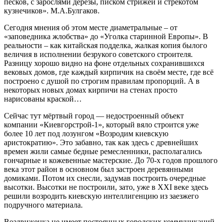
песков, с зарослями дерезы, писком стрижей и стрекотом
кузнечиков». М.А.Булгаков.
Сегодня мнения об этом месте диаметральные – от
«заповедника жлобства» до «Уголка старинной Европы». В
реальности – как китайская подделка, жалкая копия былого
величия в исполнении безрукого советского строителя.
Разницу хорошо видно на фоне отдельных сохранившихся
вековых домов, где каждый кирпичик на своём месте, где всё
построено с душой по строгим правилам пропорций. А в
некоторых новых домах кирпичи на стенах просто
нарисованы краской…
Сейчас тут мёртвый город — недостроенный объект
компании «Киевгорстрой-1», который вяло строится уже
более 10 лет под лозунгом «Возродим киевскую
аристократию». Это забавно, так как здесь с древнейших
времен жили самые бедные ремесленники, располагались
гончарные и кожевенные мастерские. До 70-х годов прошлого
века этот район в основном был застроен деревянными
домиками. Потом их снесли, задумав построить очередные
высотки. Высотки не построили, зато, уже в ХХІ веке здесь
решили возродить киевскую интеллигенцию из заезжего
подручного материала.
Воздвиженка не имеет постоянных городских коммуникаций,