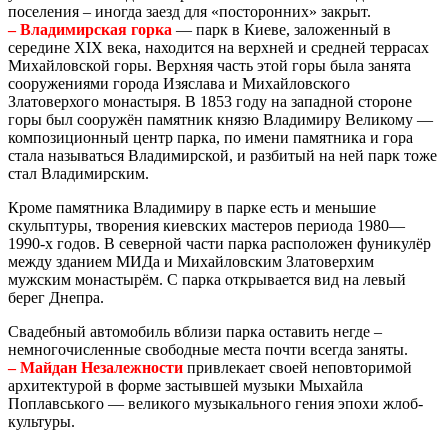
поселения – иногда заезд для «посторонних» закрыт.
– Владимирская горка
— парк в Киеве, заложенный в
середине XIX века, находится на верхней и средней террасах
Михайловской горы. Верхняя часть этой горы была занята
сооружениями города Изяслава и Михайловского
Златоверхого монастыря. В 1853 году на западной стороне
горы был сооружён памятник князю Владимиру Великому —
композиционный центр парка, по имени памятника и гора
стала называться Владимирской, и разбитый на ней парк тоже
стал Владимирским.
Кроме памятника Владимиру в парке есть и меньшие
скульптуры, творения киевских мастеров периода 1980—
1990-х годов. В северной части парка расположен фуникулёр
между зданием МИДа и Михайловским Златоверхим
мужским монастырём. С парка открывается вид на левый
берег Днепра.
Свадебный автомобиль вблизи парка оставить негде –
немногочисленные свободные места почти всегда заняты.
– Майдан Незалежности
привлекает своей неповторимой
архитектурой в форме застывшей музыки Мыхайла
Поплавського — великого музыкального гения эпохи жлоб-
культуры.