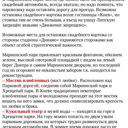
свадебный автомобиль, всегда хватало, но надо помнить, что
паровозику надо оставлять дорогу для проезда. Возможна
остановка свадебного кортежа возле гостиницы «Киев», но
стоянка там не очень большая, а въезд на улицу Липскую
запрещён знаками «Движение запрещено».
Возможные места для остановки свадебного кортежа со
стороны стадиона «Динамо» охраняются сторожами как
объект особой стратегической важности.
Мариинский парк привлекает красивым фонтаном, обилием
зелени, высокой смотровой площадкой с видом на левый
берег Днепра и самим Мариинским дворцом, но последний
год он огорожен не неказистым забором т.к. находится на
реконструкции.
– Мостик влюбленных
(мост любви) . Расположен над
Парковой дорогой, соединяя собой Мариинский парк и
Хрещатый парк. В Киеве традиционно некоторые
влюбленные пары и молодожены приходят на этот мостик
вешать на него замки, что должно символизировать крепость
их любви и брака.
– Кукольный театр
и музей воды — находятся на горе в
Хрещатом парке. На гору можно попасть по двум узким
парковым дорожкам, на которых трудно разминуться двум
легковым автомобилям. В зимнее время дорожки часто не