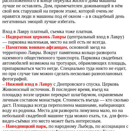
расположенного в конце переулка жилого дома машины
лучше не оставлять. Дом, примечателен доживающей в нём
свой век старушкой на первом этаже, которой очень не
нравятся люди и машины под её окном – а в свадебный день
негативных эмоций лучше избегать.
Вход в Лавру платный, съемка тоже платная.
– Надвратная церковь Лавры
(центральный вход в Лавру)
— парковка маленькая, место на ней есть не всегда.
– Памятник воинам-афганцам,
основной заезд на
территорию Лавры. Вокруг памятника кольцо разворота
наземного общественного транспорта. Парковка свадебных
автомобилей возможна на тротуарах, обрамляющих площадь,
припарковаться часто негде. Специально туда никто не ездит,
но при случае там можно сделать несколько разноплановых
фотографий.
– Нижний вход в Лавру
с Днепровского спуска. Церковь
Живоносный источник. В последнее время, въезд на
площадку возле церкви перекрыт шлагбаумом, охраняемым
личным составом монастыря. Стоимость въезда — кто сколько
даст. Площадка всегда переполнена машинами, набирающих
воду из родника. Места для разворота лимузина мало, но на
небольшой свадебной машине туда можно ехать, т.к. для фото-
видео-съёмки это место может быть интересным.
– Наводницкий парк,
по народному Лыбедь, по ассоциации с