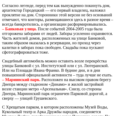
Согласно легенде, перед тем как вынужденно покинуть дом,
архитектор Городецкий — его первый владелец, наложил
проклятие на дом. Сторонники этой версии не без оснований
отмечают, что конторы, размещавшиеся здесь в разное время –
всегда банкротились, а организации расформировывались.
– Банковая улица.
После событий 2004-2005 года была
отгорожена заборами от людей. Заборы усиленно охраняются.
Часть жителей домов, расположенных на улице Банковой,
таким образом оказалась в резервации, но проход через
калитки в заборах пока свободен. Свадьбы пока пускают
сфотографироваться тоже.
Свадебный автомобиль можно оставить возле перекрёстка
улицы Банковой с ул. Институтской или с ул. Лютеранской.
Или на Площади Ивана Франко. В будние дни, и в дни
повышенной официальной активности – туда лучше не ехать.
– Мариинский парк.
Расположен на высоком правом берегу
Днепра между стадионом «Динамо» и жилой застройкой
возле станции метро «Арсенальная». Снизу, со стороны
Днепра, Мариинский парк ограничен Парковой дорогой, а
сверху — улицей Грушевского.
С Хрещатым парком, в котором расположены Музей Воды,
Кукольный театр и Арка Дружбы народов, соединяется