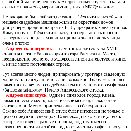
свадебной машине пешком к Андреевскому спуску – сказали
ехать не положено, мероприятие у них в МИДе важное…
Не так давно был ещё заезд с улицы Трёхсвятительской – но
мешали свадебные машины жильцам окрестных домов –
улицу перегородили напротив БТИ, превратив в два тупичка.
Лимузином на Трёхсвятительскую теперь заехать опасно –
развернуться негде, а машины припаркованы вдоль улицы
очень плотно.
– Андреевская церковь
— памятник архитектуры XVIII
столетия в стиле барокко архитектора Растрелли. Место,
неоднократно воспетое в художественной литературе и кино.
Сейчас место постоянных строек.
Тут всегда много людей, припарковать у тротуара свадебную
машину или лимузин иногда не возможно. Рядом установлен
памятник на вечную свадебную тематику по мотивам фильма
«За двома зайцями». Начало Андреевского спуска.
– Андреевский спуск.
Один из символов города Киева,
романтические место, классическое место для свадебной
фотосъемки. Место, привлекающее к себе туристов.
Сам по себе Андреевский спуск будет интересен не только с
целью покупки сувениров. Если заходить во все те улочки,
которые отходят в разные стороны, подниматься на
возвышенности или зайти в одно из местных кафе – прогулка