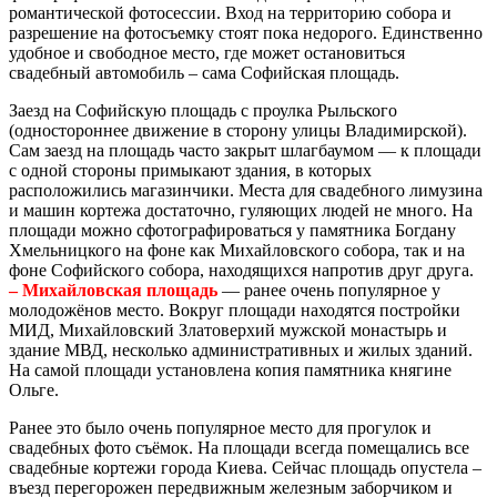
романтической фотосессии. Вход на территорию собора и
разрешение на фотосъемку стоят пока недорого. Единственно
удобное и свободное место, где может остановиться
свадебный автомобиль – сама Софийская площадь.
Заезд на Софийскую площадь с проулка Рыльского
(одностороннее движение в сторону улицы Владимирской).
Сам заезд на площадь часто закрыт шлагбаумом — к площади
с одной стороны примыкают здания, в которых
расположились магазинчики. Места для свадебного лимузина
и машин кортежа достаточно, гуляющих людей не много. На
площади можно сфотографироваться у памятника Богдану
Хмельницкого на фоне как Михайловского собора, так и на
фоне Софийского собора, находящихся напротив друг друга.
– Михайловская площадь
— ранее очень популярное у
молодожёнов место. Вокруг площади находятся постройки
МИД, Михайловский Златоверхий мужской монастырь и
здание МВД, несколько административных и жилых зданий.
На самой площади установлена копия памятника княгине
Ольге.
Ранее это было очень популярное место для прогулок и
свадебных фото съёмок. На площади всегда помещались все
свадебные кортежи города Киева. Сейчас площадь опустела –
въезд перегорожен передвижным железным заборчиком и