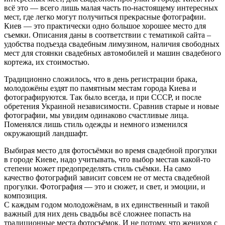
всё это — всего лишь малая часть по-настоящему интересных
мест, где легко могут получиться прекрасные фотографии.
Киев — это практически одно большое хорошее место для
съемки. Описания даны в соответствии с тематикой сайта –
удобства подъезда свадебным лимузином, наличия свободных
мест для стоянки свадебных автомобилей и машин свадебного
кортежа, их стоимостью.
Традиционно сложилось, что в день регистрации брака,
молодожёны ездят по памятным местам города Киева и
фотографируются. Так было всегда, и при СССР, и после
обретения Украиной независимости. Сравнив старые и новые
фотографии, мы увидим одинаково счастливые лица.
Поменялся лишь стиль одежды и немного изменился
окружающий ландшафт.
Выбирая место для фотосъёмки во время свадебной прогулки
в городе Киеве, надо учитывать, что выбор местав какой-то
степени может предопределять стиль съёмки. На само
качество фотографий зависит совсем не от места свадебной
прогулки. Фотография — это и сюжет, и свет, и эмоции, и
композиция.
С каждым годом молодожёнам, в их единственный и такой
важный для них день свадьбы всё сложнее попасть на
традиционные места фотосъёмок. И не потому, что женихов с