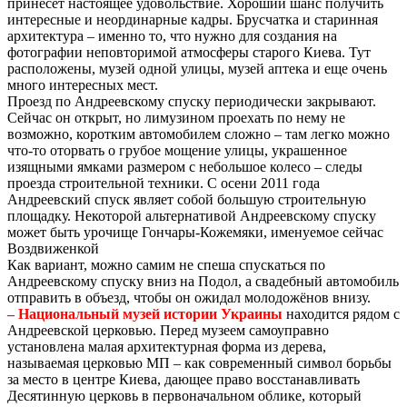
принесет настоящее удовольствие. Хороший шанс получить
интересные и неординарные кадры. Брусчатка и старинная
архитектура – именно то, что нужно для создания на
фотографии неповторимой атмосферы старого Киева. Тут
расположены, музей одной улицы, музей аптека и еще очень
много интересных мест.
Проезд по Андреевскому спуску периодически закрывают.
Сейчас он открыт, но лимузином проехать по нему не
возможно, коротким автомобилем сложно – там легко можно
что-то оторвать о грубое мощение улицы, украшенное
изящными ямками размером с небольшое колесо – следы
проезда строительной техники. С осени 2011 года
Андреевский спуск являет собой большую строительную
площадку. Некоторой альтернативой Андреевскому спуску
может быть урочище Гончары-Кожемяки, именуемое сейчас
Воздвиженкой
Как вариант, можно самим не спеша спускаться по
Андреевскому спуску вниз на Подол, а свадебный автомобиль
отправить в объезд, чтобы он ожидал молодожёнов внизу.
– Национальный музей истории Украины
находится рядом с
Андреевской церковью. Перед музеем самоуправно
установлена малая архитектурная форма из дерева,
называемая церковью МП – как современный символ борьбы
за место в центре Киева, дающее право восстанавливать
Десятинную церковь в первоначальном облике, который