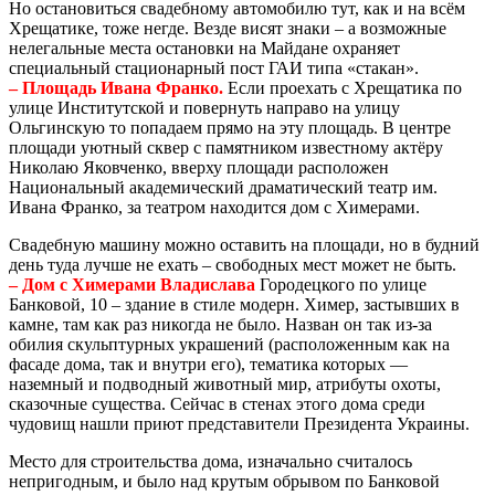
Но остановиться свадебному автомобилю тут, как и на всём
Хрещатике, тоже негде. Везде висят знаки – а возможные
нелегальные места остановки на Майдане охраняет
специальный стационарный пост ГАИ типа «стакан».
– Площадь Ивана Франко.
Если проехать с Хрещатика по
улице Институтской и повернуть направо на улицу
Ольгинскую то попадаем прямо на эту площадь. В центре
площади уютный сквер с памятником известному актёру
Николаю Яковченко, вверху площади расположен
Национальный академический драматический театр им.
Ивана Франко, за театром находится дом с Химерами.
Свадебную машину можно оставить на площади, но в будний
день туда лучше не ехать – свободных мест может не быть.
– Дом с Химерами Владислава
Городецкого по улице
Банковой, 10 – здание в стиле модерн. Химер, застывших в
камне, там как раз никогда не было. Назван он так из-за
обилия скульптурных украшений (расположенным как на
фасаде дома, так и внутри его), тематика которых —
наземный и подводный животный мир, атрибуты охоты,
сказочные существа. Сейчас в стенах этого дома среди
чудовищ нашли приют представители Президента Украины.
Место для строительства дома, изначально считалось
непригодным, и было над крутым обрывом по Банковой