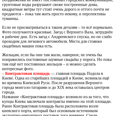
грунтовые воды разрушают свеже построенные дома,
квадратные метры тут стоят очень дорого и оттого почти не
продаются – пока там жить просто некому, и перспективы
туманны.
Если не присматриваться к таким деталям – то всё нормально.
Фото получаются красивые. Заезд с Верхнего Вала, затруднён
в рабочие дни. Есть заезд с Андреевского спуска, но он слабо
проходим для легкового автомобиля. Места для стоянки
свадебных машин пока есть.
Жильцам, если бы они там жили, наверное, не очень бы
понравились постоянные шумные свадьбы у порога. Но пока
там ещё нет постоянных жильцов – и можно сделать
интересные фото.
– Контрактовая площадь
— главная площадь Подола в
Киеве. Одна из старейших площадей в Киеве, возникла ещё
во времена Киевской Руси. После разрушения Верхнего
города монголо-татарами и до XIX века оставалась центром
города.
Название «Контрактовая площадь» возникло из-за того, что
купцы Киева заключали контракты именно на этой площади.
Ранее Контрактовая площадь была расположена возле
киевского порта, который был основным источником
экспортно-импортных поставок того времени. Среди