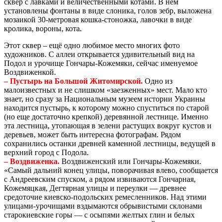
сквер с лавками и величественными котами. В нём
установлены фонтаны в виде слоника, голов зебр, выложена
мозаикой 30-метровая кошка-стоножка, лавочки в виде
кролика, вороны, кота.
Этот сквер – ещё одно любимое место многих фото
художников. С аллеи открывается удивительный вид на
Подол и урочище Гончары-Кожемяки, сейчас именуемое
Воздвиженкой.
– Пустырь на Большой Житомирской.
Одно из
малоизвестных и не слишком «заезженных» мест. Мало кто
знает, но сразу за Национальным музеем истории Украины
находится пустырь, к которому можно спуститься по старой
(но еще достаточно крепкой) деревянной лестнице. Именно
эта лестница, утопающая в зелени растущих вокруг кустов и
деревьев, может быть интересна фотографам. Рядом
сохранились останки древней каменной лестницы, ведущей в
верхний город с Подола.
– Воздвиженка.
Воздвиженский или Гончары-Кожемяки.
«Самый дальний конец улицы, поворачивая влево, сообщается
с Андреевским спуском, а рядом извиваются Гончарная,
Кожемяцкая, Дегтярная улицы и переулки — древнее
средоточие киевско-подольских ремесленников. Над этими
улицами-урочищами вздымаются обрывистыми склонами
старокиевские горы — с осыпями желтых глин и белых