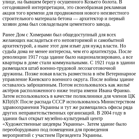
улице, на бывшем берегу осушенного Козьего болота. В
сегодняшней интерпретации, это своеобразная рекламная
акция того времени для продвижения нового неизвестного
строительного материала бетона — архитектор и первый
хозяин дома был совладельцем цементного завода.
Ранее Дом с Химерами был общедоступный для всех
желающих насладиться его неповторимой и самобытной
архитектурой, а ныне этот дом изъят для нужд власти. Но
судьба дома не менее интересна, чем его архитектура. После
революции 1917 года здание было национализировано, а все
квартиры в доме стали коммунальными. С 1921 года в здании
размещался штаб военно-трудовой лесозаготовочной
дружины. Позже новая власть разместила в нём Ветеринарное
управление Киевского военного округа. После войны здание
оставалось заброшенным. Потом использовалось как жильё
актёров расположенного ниже театра имени Ивана Франко.
Затем использовалось в качестве поликлиники для членов ЦК
КП(б)У. После распада СССР использовалось Министерством
здравоохранения Украины и тут же размещались офисы ряда
других неправительственных организаций. В 2004 году в
здании был открыт музейно-культурный центр
«Художественные шедевры Украины». Затем здание было
переоборудовано под помещения для проведения
мероприятий с участием Президента Украины.