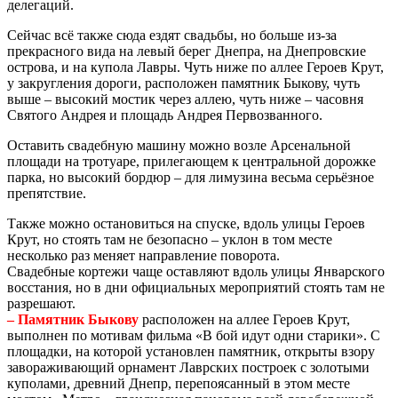
делегаций.
Сейчас всё также сюда ездят свадьбы, но больше из-за
прекрасного вида на левый берег Днепра, на Днепровские
острова, и на купола Лавры. Чуть ниже по аллее Героев Крут,
у закругления дороги, расположен памятник Быкову, чуть
выше – высокий мостик через аллею, чуть ниже – часовня
Святого Андрея и площадь Андрея Первозванного.
Оставить свадебную машину можно возле Арсенальной
площади на тротуаре, прилегающем к центральной дорожке
парка, но высокий бордюр – для лимузина весьма серьёзное
препятствие.
Также можно остановиться на спуске, вдоль улицы Героев
Крут, но стоять там не безопасно – уклон в том месте
несколько раз меняет направление поворота.
Свадебные кортежи чаще оставляют вдоль улицы Январского
восстания, но в дни официальных мероприятий стоять там не
разрешают.
– Памятник Быкову
расположен на аллее Героев Крут,
выполнен по мотивам фильма «В бой идут одни старики». С
площадки, на которой установлен памятник, открыты взору
завораживающий орнамент Лаврских построек с золотыми
куполами, древний Днепр, перепоясанный в этом месте