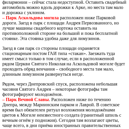
филармонии – сейчас стала недоступной. Оставить свадебный
автомобиль можно вдоль дорожки к Арке, но места там мало
и дорожка с уклоном.
– Парк Аскольдова могила
расположен ниже Парковой
дороги. Заезд в парк с площади Андрея Первозванного, но
лучше машины свадебного кортежа оставить на
противоположной стороне на большой и пока бесплатной
стоянке. Эта стоянка удобна даже для лимузинов.
Заезд в сам парк со стороны площади охраняется
стационарным постом ГАИ типа «стакан». Заезжать туда
имеет смысл только в том случае, если в расположенной
рядом Церкви Святого Николая на Аскольдовой могиле будет
проходить обряд венчания – свободного места там мало,
длинным лимузином развернуться негде.
Рядом, через Днепровский спуск, расположена небольшая
часовня Святого Андрея – некоторые фотографы там
фотографируют молодожёнов.
– Парк Вечной Славы
. Расположен ниже по течению
Днепра, между Мариинским парком и Лаврой. В советское
время был обязателен ритуал возложения молодожёнами
цветов к Могиле неизвестного солдата (гранитный шпиль с
вечным огнём у подножия). Сегодня там возлагают цветы,
чаще всего, в дни приёма иностранных правительственных