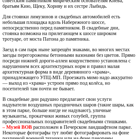
советским памятником мифическим основателям Киева,
братьям Кию, Щеку, Хориву и их сестре Лыбидь.
Для стоянки лимузинов и свадебных автомобилей есть
небольшая площадка вдоль Набережного шоссе,
непосредственно перед памятником. В свадебные дни,
стоянка возможна на прилегающем к шоссе широком
тротуаре, от моста Патона до памятника.
Заезд в сам парк ныне запрещён знаками, во многих местах
заезды перегорожены бетонными вазонами без цветов. Прямо
посреди нижней дороги-аллеи кощунственно установлена с
нарушением всех архитектурных норм и правил малая
архитектурная форма в виде деревянного «храма»,
принадлежащего УПЦ-МП. Проезжать мимо надо аккуратно
— выход из «храма» устроен прямо под колёса, но
посетителей там почти не бывает.
В свадебные дни радушно предлагают свои услуги
надуватели воздушных праздничных шаров (такие шары, как
в этом парке, больше нигде не надувают), уличные
музыканты, прокатчики живых голубей, группа
профессиональных поздравителей свадебными стишками.
– Музей ВОВ
расположен в Печерском ландшафтном парке.
Некоторые фотографы тут любят фотографировать на фоне
различной военной техники или на фоне панорамы