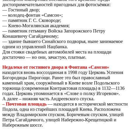
достопримечательностей пригодных для фотосъёмки:
— Гостиный двор;
— колодец-фонтан «Самсон»;
— памятник Г. С. Сковороде;
— Киево-Могилянская академия;
— памятник гетьману Войска Запорожского Петру
Конашевичу Сагайдачному;
— здание бывшего Синайского подворья, ныне занимаемое
одним из управлений Нацбанка.
Для стояки свадебных автомобилей места на площади
достаточно — но они, зачастую, платные.
Недалеко от гостиного двора и Фонтана «Самсон»
находится вновь воссозданная в 1998 году Церковь Успения
Богородицы Пирого́щи. Ранее это был православный
каменный храм, сооружённый в Киеве возле Подольского
торжища (современная Контрактовая площадь) в 1132—1136
годах. Церковь упоминается в «Слове о полку Игоревом».
А далее – нижняя часть Андреевского спуска.
– Почтовая площадь
— находится в исторической местности
Подола, одна из старейших площадей Киева. Расположена
между Владимирским спуском, Боричевым спуском, улицей
Петра Сагайдачного, улицей Набережно-Крещатицкой и
Набережным шоссе.