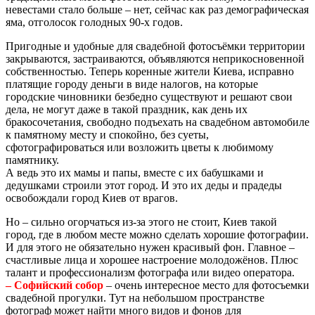
невестами стало больше – нет, сейчас как раз демографическая
яма, отголосок голодных 90-х годов.
Пригодные и удобные для свадебной фотосъёмки территории
закрываются, застраиваются, объявляются неприкосновенной
собственностью. Теперь коренные жители Киева, исправно
платящие городу деньги в виде налогов, на которые
городские чиновники безбедно существуют и решают свои
дела, не могут даже в такой праздник, как день их
бракосочетания, свободно подъехать на свадебном автомобиле
к памятному месту и спокойно, без суеты,
сфотографироваться или возложить цветы к любимому
памятнику.
А ведь это их мамы и папы, вместе с их бабушками и
дедушками строили этот город. И это их деды и прадеды
освобождали город Киев от врагов.
Но – сильно огорчаться из-за этого не стоит, Киев такой
город, где в любом месте можно сделать хорошие фотографии.
И для этого не обязательно нужен красивый фон. Главное –
счастливые лица и хорошее настроение молодожёнов. Плюс
талант и профессионализм фотографа или видео оператора.
– Софийский собор
– очень интересное место для фотосъемки
свадебной прогулки. Тут на небольшом пространстве
фотограф может найти много видов и фонов для