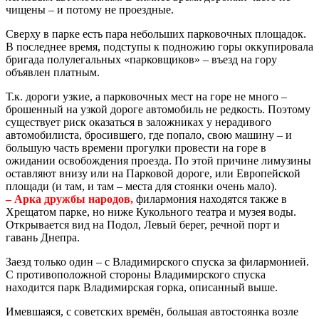
чищены – и потому не проездные.
Сверху в парке есть пара небольших парковочных площадок.
В последнее время, подступы к подножию горы оккупировала
бригада полулегальных «парковщиков» – въезд на гору
объявлен платным.
Т.к. дороги узкие, а парковочных мест на горе не много –
брошенный на узкой дороге автомобиль не редкость. Поэтому
существует риск оказаться в заложниках у нерадивого
автомобилиста, бросившего, где попало, свою машину – и
большую часть времени прогулки провести на горе в
ожидании освобождения проезда. По этой причине лимузины
оставляют внизу или на Парковой дороге, или Европейской
площади (и там, и там – места для стоянки очень мало).
– Арка дружбы народов,
филармония находятся также в
Хрещатом парке, но ниже Кукольного театра и музея воды.
Открывается вид на Подол, Левый берег, речной порт и
гавань Днепра.
Заезд только один – с Владимирского спуска за филармонией.
С противоположной стороны Владимирского спуска
находится парк Владимирская горка, описанный выше.
Имевшаяся, с советских времён, большая автостоянка возле