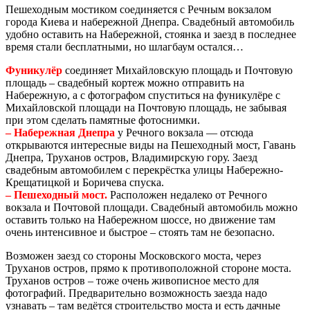
Пешеходным мостиком соединяется с Речным вокзалом
города Киева и набережной Днепра. Свадебный автомобиль
удобно оставить на Набережной, стоянка и заезд в последнее
время стали бесплатными, но шлагбаум остался…
Фуникулёр
соединяет Михайловскую площадь и Почтовую
площадь – свадебный кортеж можно отправить на
Набережную, а с фотографом спуститься на фуникулёре с
Михайловской площади на Почтовую площадь, не забывая
при этом сделать памятные фотоснимки.
– Набережная Днепра
у Речного вокзала — отсюда
открываются интересные виды на Пешеходный мост, Гавань
Днепра, Труханов остров, Владимирскую гору. Заезд
свадебным автомобилем с перекрёстка улицы Набережно-
Крещатицкой и Боричева спуска.
– Пешеходный мост.
Расположен недалеко от Речного
вокзала и Почтовой площади. Свадебный автомобиль можно
оставить только на Набережном шоссе, но движение там
очень интенсивное и быстрое – стоять там не безопасно.
Возможен заезд со стороны Московского моста, через
Труханов остров, прямо к противоположной стороне моста.
Труханов остров – тоже очень живописное место для
фотографий. Предварительно возможность заезда надо
узнавать – там ведётся строительство моста и есть дачные