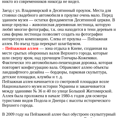
никто из современников никогда не видел.
Заезд с ул. Владимирской в Десятинный проулок. Места для
стоянки свадебного автомобиля в проулке очень мало. Перед
зданием музея — остатки фундаментов Десятинной церкви. В
конце проулка – живописная деревянная лестница, которую
любят многие фотографы, т.к. она находится в тени деревьев и
сама форма лестницы позволяет создать на фотографии
интересную композицию. Слева от проулка — Пейзажная
аллея. Но въезд туда перекрыт шлагбаумом.
– Пейзажная аллея
— зона отдыха в Киеве, созданная на
месте срытых оборонных валов Верхнего города, которые
шли сверху яром, над урочищем Гончары-Кожемяки.
Фактически это автомобильно-пешеходная дорожка, которая
повторяет конфигурацию вала. Обрамляют аллею объекты
ландшафтного дизайна — бордюры, парковая скульптура,
детские площадки, клумбы и т. д.
Пейзажная аллея начинается со смотровой площадки возле
Национального музея истории Украины и заканчивается
между зданиями № 36 и 40 по улице Большой Житомирской.
Аллея была проложена в начале 1980-х годов для осмотра
туристами видов Подола и Днепра с высоты исторического
Верхнего города.
В 2009 году на Пейзажной аллее был обустроен скульптурный