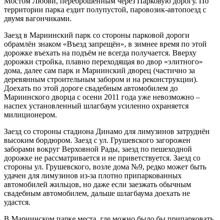
Мостом Любви, переброшенным через Парковую дорогу. По
территории парка ездит полупустой, паровозик-автопоезд с
двумя вагончиками.
Заезд в Мариинский парк со стороны парковой дороги
обрамлён знаком «Въезд запрещён», в зимнее время по этой
дорожке въехать на подъём не всегда получается. Вверху
дорожки стройка, плавно переходящая во двор «элитного»
дома, далее сам парк и Мариинский дворец (частично за
деревянным строительным забором и на реконструкции).
Доехать по этой дороге свадебным автомобилем до
Мариинского дворца с осени 2011 года уже невозможно –
наспех установленный шлагбаум усиленно охраняется
милиционером.
Заезд со стороны стадиона Динамо для лимузинов затруднён
высоким бордюром. Заезд с ул. Грушевского загорожен
заборами вокруг Верховной Рады, заезд по пешеходной
дорожке не рассматривается и не приветствуется. Заезд со
стороны ул. Грушевского, возле дома №9, редко может быть
удачен для лимузинов из-за плотно припаркованных
автомобилей жильцов, но даже если заезжать обычным
свадебным автомобилем, дальше шлагбаума доехать не
удастся.
В Мариинском парке места, где можно было бы припарковать