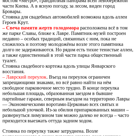
мостом «Метро», грандиозная панорама всей левобережной
части Киева. А в ясную погоду, за лесом, виден город
Бровары.
Стоянка для свадебных автомобилей возможна вдоль аллеи
Героев Крут.
– Свеча памяти жертв голодомора
расположена всё в том
же парке Славы, ближе к Лавре. Памятник-музей построен
недавно – особых традиций, связанных с ним, пока не
сложилось и поэтому молодожёны возле этого памятника
долго не задерживаются. Но рядом есть тихие тенистые аллеи,
а также единственный в этой части парка общественный
туалет.
Стоянка свадебного кортежа вдоль улицы Январского
восстания.
– Лаврский переулок
. Въезд на переулок ограничен
запрещающими знаками, но всё равно найти на нём
свободное парковочное место трудно. В конце переулка
небольшая площадь, образованная заездом в бывшие
партийные гаражи, северным въездом на территорию Лавры
— Экономическими воротами-Церковью всех святых и
небольшой улочкой. Из-за обилия припаркованных машин –
развернуться лимузином там можно далеко не всегда – часто
приходится выезжать оттуда задним ходом.
Стоянка по переулку также затруднена. Возле