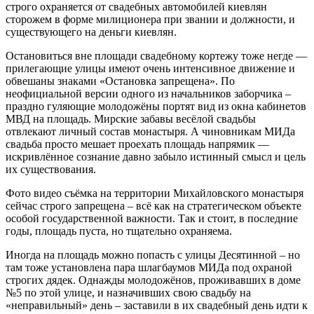
строго охраняется от свадебных автомобилей киевлян
сторожем в форме милиционера при звании и должности, и
существующего на деньги киевлян.
Остановиться вне площади свадебному кортежу тоже негде —
прилегающие улицы имеют очень интенсивное движение и
обвешаны знаками «Остановка запрещена». По
неофициальной версии одного из начальников заборчика –
праздно гуляющие молодожёны портят вид из окна кабинетов
МВД на площадь. Мирские забавы весёлой свадьбы
отвлекают личный состав монастыря. А чиновникам МИДа
свадьба просто мешает проехать площадь напрямик —
искривлённое сознание давно забыло истинный смысл и цель
их существования.
Фото видео съёмка на территории Михайловского монастыря
сейчас строго запрещена – всё как на стратегическом объекте
особой государственной важности. Так и стоит, в последние
годы, площадь пуста, но тщательно охраняема.
Иногда на площадь можно попасть с улицы Десятинной – но
там тоже установлена пара шлагбаумов МИДа под охраной
строгих дядек. Однажды молодожёнов, проживавших в доме
№5 по этой улице, и назначивших свою свадьбу на
«неправильный» день – заставили в их свадебный день идти к